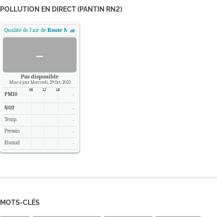
POLLUTION EN DIRECT (PANTIN RN2)
Qualité de l'air de
Route Nationale 2 - Pantin, Paris
.
-
Pas disponible
Mise à jour Mercredi, 29 Oct. 2025
PM10
-
NO2
-
Temp.
-
Pression
-
Humidité
-
MOTS-CLÉS