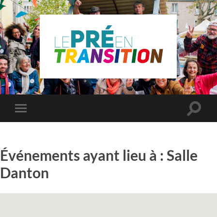
Le
Pré
Saint
Gervais
en
Toggle
Toggle
transition
search
mobile
field
menu
Événements ayant lieu à :
Salle
Danton