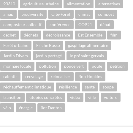
93310
agriculture urbaine
alimentation
alternatives
amap
biodiversité
Cité-Forêt
climat
compost
composteur collectif
conférence
COP21
débat
déchet
déchets
décroissance
Est Ensemble
film
Forêt urbaine
Friche Busso
gaspillage alimentaire
Jardin Divers
jardin partagé
le pré saint gervais
monnaie locale
pollution
pouce vert
poule
pétition
ralentir
recyclage
relocaliser
Rob Hopkins
réchauffement climatique
résilience
santé
soupe
transition
utopies concrètes
vidéo
ville
voiture
vélo
énergie
îlot Danton