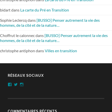
bidart
dans
La carte du Pré en Transition
Sophie Leclercq
dans
[BUSSO] Penser autrement la vie des
hommes, de la cité et de la nature…
Choffrut le calonnec
dans
[BUSSO] Penser autrement la vie des
hommes, de la cité et de la nature…
christophe antiphon
dans
Villes en transition
RÉSEAUX SOCIAUX
Facebook
Twitter
Instagram
COMMENTAIRES RÉCENTS