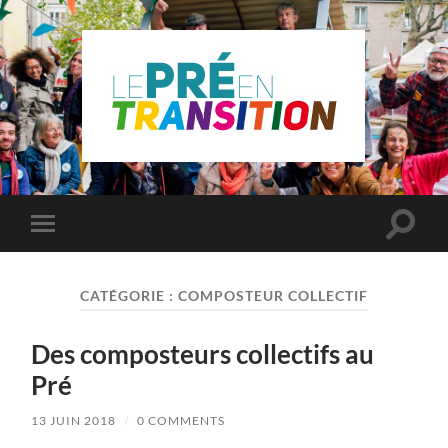
Le
Pré
Saint
Gervais
en
Toggle
Toggle
transition
search
mobile
field
menu
CATÉGORIE :
COMPOSTEUR COLLECTIF
Des composteurs collectifs au
Pré
13 JUIN 2018
/
0 COMMENTS