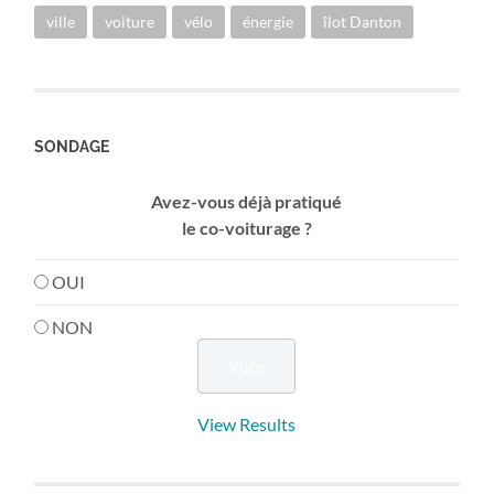
ville
voiture
vélo
énergie
îlot Danton
SONDAGE
Avez-vous déjà pratiqué
le co-voiturage ?
OUI
NON
View Results