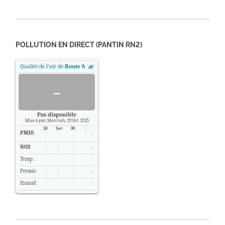
POLLUTION EN DIRECT (PANTIN RN2)
Qualité de l'air de
Route Nationale 2 - Pantin, Paris
.
-
Pas disponible
Mise à jour Mercredi, 29 Oct. 2025
PM10
-
NO2
-
Temp.
-
Pression
-
Humidité
-