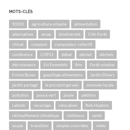
MOTS-CLÉS
93310
agriculture urbaine
alimentation
alternatives
amap
biodiversité
Cité-Forêt
climat
compost
composteur collectif
conférence
COP21
débat
déchet
déchets
décroissance
Est Ensemble
film
Forêt urbaine
Friche Busso
gaspillage alimentaire
Jardin Divers
jardin partagé
le pré saint gervais
monnaie locale
pollution
pouce vert
poule
pétition
ralentir
recyclage
relocaliser
Rob Hopkins
réchauffement climatique
résilience
santé
soupe
transition
utopies concrètes
vidéo