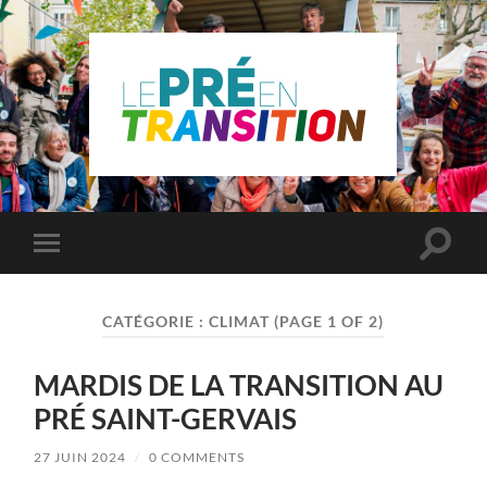
Le
Pré
Saint
Gervais
en
Toggle
Toggle
transition
search
mobile
field
menu
CATÉGORIE :
CLIMAT
(PAGE 1 OF 2)
MARDIS DE LA TRANSITION AU
PRÉ SAINT-GERVAIS
27 JUIN 2024
/
0 COMMENTS