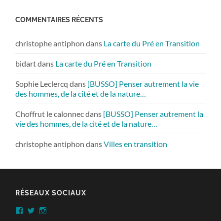
COMMENTAIRES RÉCENTS
christophe antiphon
dans
La carte du Pré en Transition
bidart
dans
La carte du Pré en Transition
Sophie Leclercq
dans
[BUSSO] Penser autrement la vie
des hommes, de la cité et de la nature…
Choffrut le calonnec
dans
[BUSSO] Penser autrement la
vie des hommes, de la cité et de la nature…
christophe antiphon
dans
Villes en transition
RÉSEAUX SOCIAUX
Facebook
Twitter
Instagram