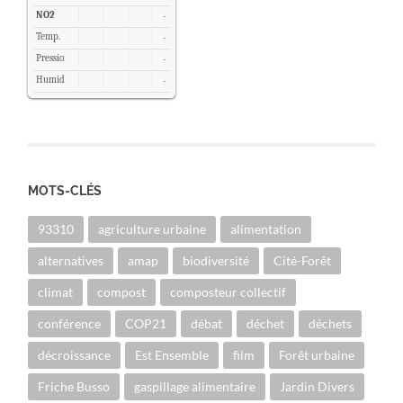
NO2
-
Temp.
-
Pression
-
Humidité
-
MOTS-CLÉS
93310
agriculture urbaine
alimentation
alternatives
amap
biodiversité
Cité-Forêt
climat
compost
composteur collectif
conférence
COP21
débat
déchet
déchets
décroissance
Est Ensemble
film
Forêt urbaine
Friche Busso
gaspillage alimentaire
Jardin Divers