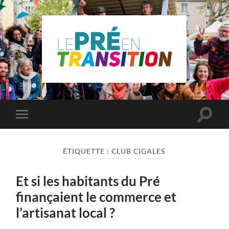
Le
Pré
Saint
Gervais
en
Toggle
Toggle
transition
search
mobile
field
menu
ÉTIQUETTE :
CLUB CIGALES
Et si les habitants du Pré
finançaient le commerce et
l’artisanat local ?