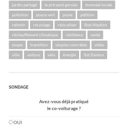
jardin partagé
le pré saint gervais
monnaie locale
pollution
pouce vert
poule
pétition
ralentir
recyclage
relocaliser
Rob Hopkins
réchauffement climatique
résilience
santé
soupe
transition
utopies concrètes
vidéo
ville
voiture
vélo
énergie
îlot Danton
SONDAGE
Avez-vous déjà pratiqué
le co-voiturage ?
OUI