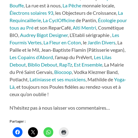
Bouffe
, La rue est à nous,
La Pêche
monnaie locale,
Électrons solaires 93
, les Objecteurs de Croissance,
La
Requincaillerie
,
La CyclOfficine
de Pantin,
Écologie pour
tous au Pré
et son ReparCafé,
Alti Mentri
, Cosmétique
BIO,
Audrey Bigot Designer
, L’Etabli sérigraphie ,
Les
Fourmis Vertes
,
La Fleur en Coton
, le
Jardin Divers
, La
Paille et le Mil, Jean-Baptiste Flamin (Pâtisserie vegan),
Les Copains d’Abord
, l’amap du PréVert,
Les Lilas
Debout
,
Biblio Debout
,
RapTz
,
Est Ensemble
, La Mairie
du Pré Saint Gervais,
Biocoop
, Vodka Klezmer Band,
Potlacht,
Latiniasse et ses musiciens
, Mathilde de
Yoga-
Là
, et toujours nos Poules fidèles au rendez-vous et à
ceux qu’on oublie !
N’hésitez pas à nous laisser vos commentaires…
Partager :