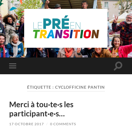
Le
Pré
Saint
Gervais
en
Toggle
Toggle
transition
search
mobile
field
menu
ÉTIQUETTE :
CYCLOFFICINE PANTIN
Merci à tou·te·s les
participant·e·s…
17 OCTOBRE 2017
/
0 COMMENTS