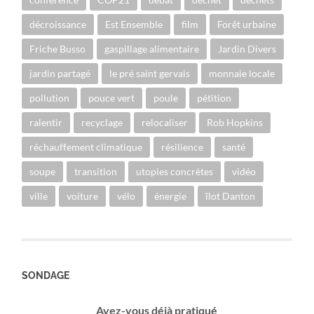
décroissance
Est Ensemble
film
Forêt urbaine
Friche Busso
gaspillage alimentaire
Jardin Divers
jardin partagé
le pré saint gervais
monnaie locale
pollution
pouce vert
poule
pétition
ralentir
recyclage
relocaliser
Rob Hopkins
réchauffement climatique
résilience
santé
soupe
transition
utopies concrètes
vidéo
ville
voiture
vélo
énergie
îlot Danton
SONDAGE
Avez-vous déjà pratiqué