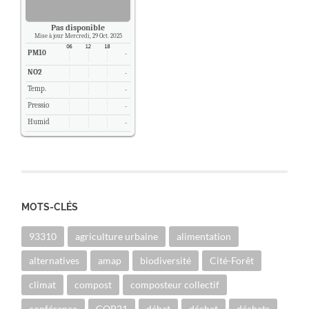
Pas disponible
Mise à jour Mercredi, 29 Oct. 2025
PM10
-
NO2
-
Temp.
-
Pression
-
Humidité
-
MOTS-CLÉS
93310
agriculture urbaine
alimentation
alternatives
amap
biodiversité
Cité-Forêt
climat
compost
composteur collectif
conférence
COP21
débat
déchet
déchets