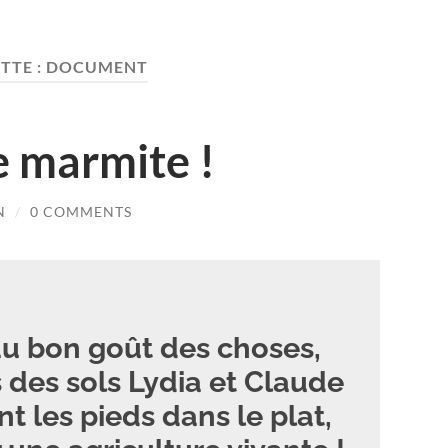
TTE :
DOCUMENT
e marmite !
N
/
0 COMMENTS
 au bon goût des choses,
s des sols Lydia et Claude
 les pieds dans le plat,