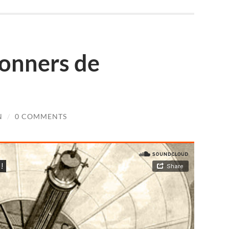
onners de
N
/
0 COMMENTS