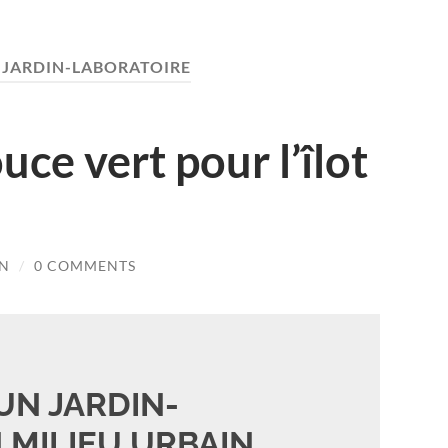
:
JARDIN-LABORATOIRE
uce vert pour l’îlot
ON
/
0 COMMENTS
UN JARDIN-
 MILIEU URBAIN