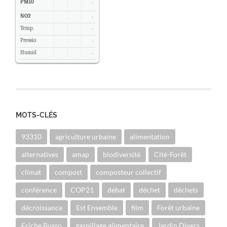
PM10
-
NO2
-
Temp.
-
Pression
-
Humidité
-
MOTS-CLÉS
93310
agriculture urbaine
alimentation
alternatives
amap
biodiversité
Cité-Forêt
climat
compost
composteur collectif
conférence
COP21
débat
déchet
déchets
décroissance
Est Ensemble
film
Forêt urbaine
Friche Busso
gaspillage alimentaire
Jardin Divers