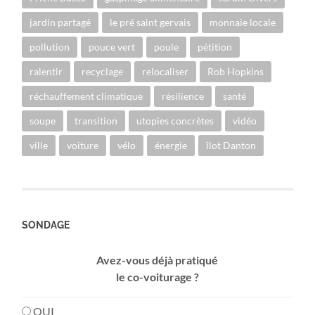
jardin partagé
le pré saint gervais
monnaie locale
pollution
pouce vert
poule
pétition
ralentir
recyclage
relocaliser
Rob Hopkins
réchauffement climatique
résilience
santé
soupe
transition
utopies concrètes
vidéo
ville
voiture
vélo
énergie
îlot Danton
SONDAGE
Avez-vous déjà pratiqué
le co-voiturage ?
OUI