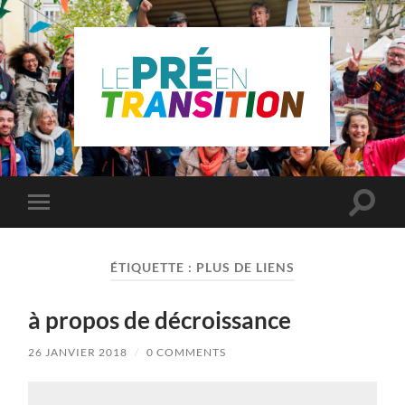
Le
Pré
Saint
Gervais
en
Toggle
Toggle
transition
search
mobile
field
menu
ÉTIQUETTE :
PLUS DE LIENS
à propos de décroissance
26 JANVIER 2018
/
0 COMMENTS