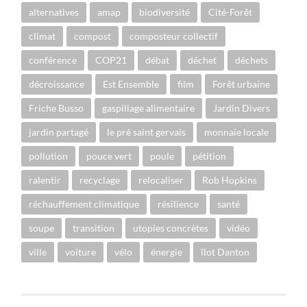
alternatives
amap
biodiversité
Cité-Forêt
climat
compost
composteur collectif
conférence
COP21
débat
déchet
déchets
décroissance
Est Ensemble
film
Forêt urbaine
Friche Busso
gaspillage alimentaire
Jardin Divers
jardin partagé
le pré saint gervais
monnaie locale
pollution
pouce vert
poule
pétition
ralentir
recyclage
relocaliser
Rob Hopkins
réchauffement climatique
résilience
santé
soupe
transition
utopies concrètes
vidéo
ville
voiture
vélo
énergie
îlot Danton