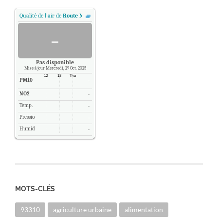
Qualité de l'air de
Route Nationale 2 - Pantin, Paris
.
-
Pas disponible
Mise à jour Mercredi, 29 Oct. 2025
PM10
-
NO2
-
Temp.
-
Pression
-
Humidité
-
MOTS-CLÉS
93310
agriculture urbaine
alimentation