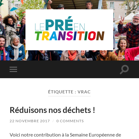
Le
Pré
Saint
Gervais
en
Toggle
Toggle
transition
search
mobile
field
menu
ÉTIQUETTE :
VRAC
Réduisons nos déchets !
22 NOVEMBRE 2017
/
0 COMMENTS
Voici notre contribution à la Semaine Européenne de