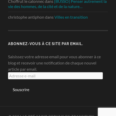
Choffrut le calonnec
dans
[BUSSO] Penser autrement la
vie des hommes, de la cité et de la nature…
christophe antiphon
dans
Villes en transition
ABONNEZ-VOUS À CE SITE PAR EMAIL.
Saisissez votre adresse email pour vous abonner à ce
blog et recevoir une notification de chaque nouvel
article par email.
Adresse
e-
mail
Souscrire