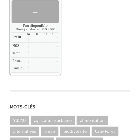
-
Pas disponible
Mise à jour Mercredi, 29 Oct. 2025
PM10
-
NO2
-
Temp.
-
Pression
-
Humidité
-
MOTS-CLÉS
93310
agriculture urbaine
alimentation
alternatives
amap
biodiversité
Cité-Forêt