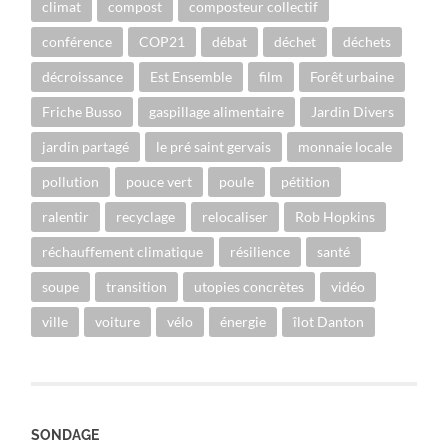
climat
compost
composteur collectif
conférence
COP21
débat
déchet
déchets
décroissance
Est Ensemble
film
Forêt urbaine
Friche Busso
gaspillage alimentaire
Jardin Divers
jardin partagé
le pré saint gervais
monnaie locale
pollution
pouce vert
poule
pétition
ralentir
recyclage
relocaliser
Rob Hopkins
réchauffement climatique
résilience
santé
soupe
transition
utopies concrètes
vidéo
ville
voiture
vélo
énergie
îlot Danton
SONDAGE