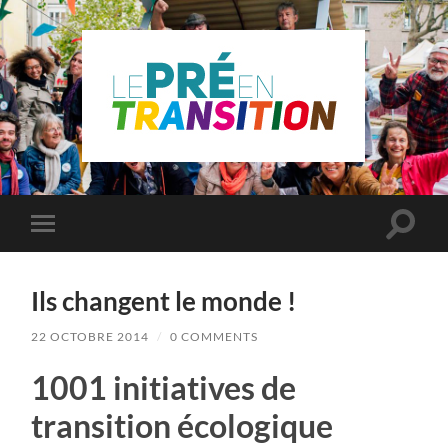
Le
Pré
Saint
Gervais
en
Toggle
Toggle
transition
search
mobile
field
menu
Ils changent le monde !
22 OCTOBRE 2014
/
0 COMMENTS
1001 initiatives de
transition écologique