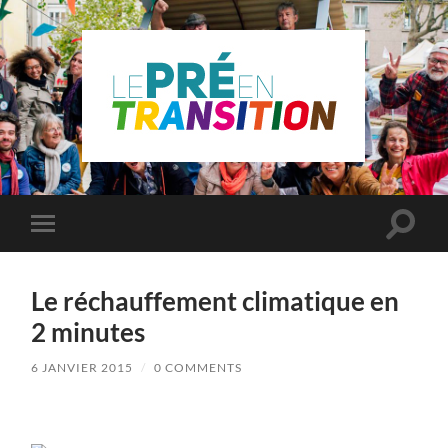
Le
Pré
Saint
Gervais
en
Toggle
Toggle
transition
search
mobile
field
menu
Le réchauffement climatique en
2 minutes
6 JANVIER 2015
/
0 COMMENTS