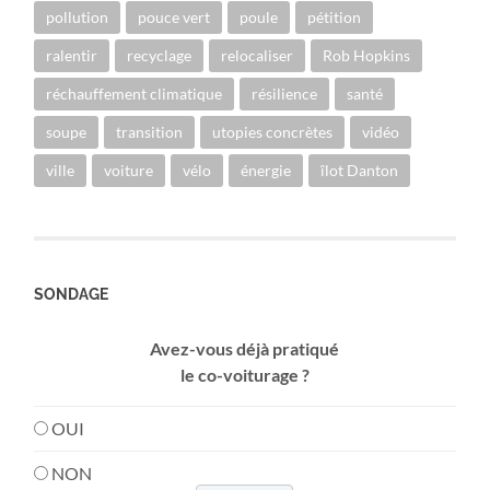
pollution
pouce vert
poule
pétition
ralentir
recyclage
relocaliser
Rob Hopkins
réchauffement climatique
résilience
santé
soupe
transition
utopies concrètes
vidéo
ville
voiture
vélo
énergie
îlot Danton
SONDAGE
Avez-vous déjà pratiqué
le co-voiturage ?
OUI
NON