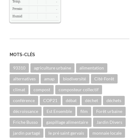
Temp.
-
Pression
-
Humidité
-
MOTS-CLÉS
93310
agriculture urbaine
alimentation
alternatives
amap
biodiversité
Cité-Forêt
climat
compost
composteur collectif
conférence
COP21
débat
déchet
déchets
décroissance
Est Ensemble
film
Forêt urbaine
Friche Busso
gaspillage alimentaire
Jardin Divers
jardin partagé
le pré saint gervais
monnaie locale