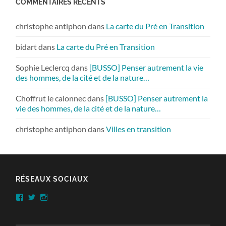
COMMENTAIRES RÉCENTS
christophe antiphon
dans
La carte du Pré en Transition
bidart
dans
La carte du Pré en Transition
Sophie Leclercq
dans
[BUSSO] Penser autrement la vie
des hommes, de la cité et de la nature…
Choffrut le calonnec
dans
[BUSSO] Penser autrement la
vie des hommes, de la cité et de la nature…
christophe antiphon
dans
Villes en transition
RÉSEAUX SOCIAUX
Facebook
Twitter
Instagram