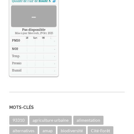
Qualité de l'air de
Route Nationale 2 - Pantin, Paris
.
-
Pas disponible
Mise à jour Mercredi, 29 Oct. 2025
PM10
-
NO2
-
Temp.
-
Pression
-
Humidité
-
MOTS-CLÉS
93310
agriculture urbaine
alimentation
alternatives
amap
biodiversité
Cité-Forêt