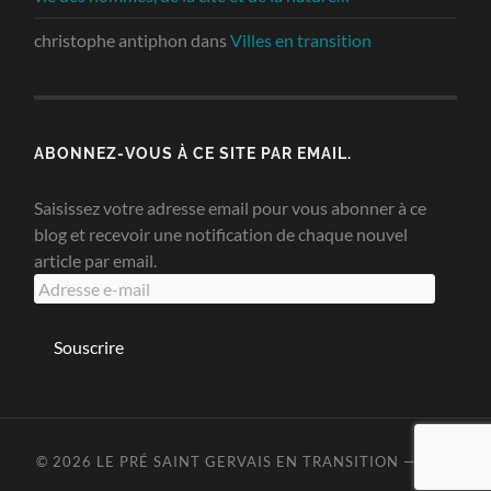
christophe antiphon
dans
Villes en transition
ABONNEZ-VOUS À CE SITE PAR EMAIL.
Saisissez votre adresse email pour vous abonner à ce
blog et recevoir une notification de chaque nouvel
article par email.
Adresse
e-
mail
Souscrire
© 2026
LE PRÉ SAINT GERVAIS EN TRANSITION
—
UP ↑