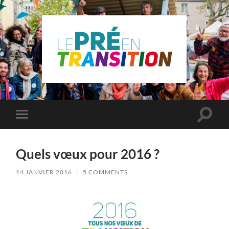
Le
Pré
Saint
Gervais
en
Toggle
Toggle
transition
search
mobile
field
menu
Quels vœux pour 2016 ?
14 JANVIER 2016
/
5 COMMENTS