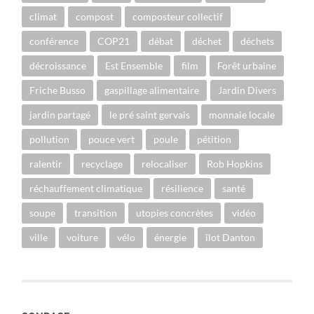
climat
compost
composteur collectif
conférence
COP21
débat
déchet
déchets
décroissance
Est Ensemble
film
Forêt urbaine
Friche Busso
gaspillage alimentaire
Jardin Divers
jardin partagé
le pré saint gervais
monnaie locale
pollution
pouce vert
poule
pétition
ralentir
recyclage
relocaliser
Rob Hopkins
réchauffement climatique
résilience
santé
soupe
transition
utopies concrètes
vidéo
ville
voiture
vélo
énergie
îlot Danton