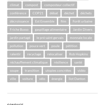
climat
compost
composteur collectif
conférence
COP21
débat
déchet
déchets
décroissance
Est Ensemble
film
Forêt urbaine
Friche Busso
gaspillage alimentaire
Jardin Divers
jardin partagé
le pré saint gervais
monnaie locale
pollution
pouce vert
poule
pétition
ralentir
recyclage
relocaliser
Rob Hopkins
réchauffement climatique
résilience
santé
soupe
transition
utopies concrètes
vidéo
ville
voiture
vélo
énergie
îlot Danton