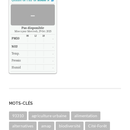
Qualité de l'air de
Route Nationale 2 - Pantin, Paris
.
-
Pas disponible
Mise à jour Mercredi, 29 Oct. 2025
PM10
-
NO2
-
Temp.
-
Pression
-
Humidité
-
MOTS-CLÉS
93310
agriculture urbaine
alimentation
alternatives
amap
biodiversité
Cité-Forêt