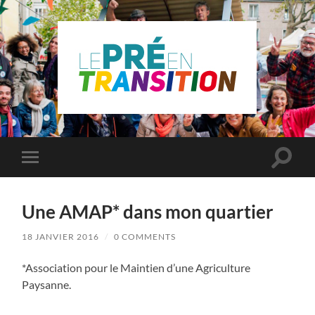
Le
Pré
Saint
Gervais
en
Toggle
Toggle
transition
search
mobile
field
menu
Une AMAP* dans mon quartier
18 JANVIER 2016
/
0 COMMENTS
*Association pour le Maintien d’une Agriculture
Paysanne.