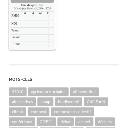
Pas disponible
Mise à jour Mercredi, 29 Oct. 2025
PM10
-
NO2
-
Temp.
-
Pression
-
Humidité
-
MOTS-CLÉS
93310
agriculture urbaine
alimentation
alternatives
amap
biodiversité
Cité-Forêt
climat
compost
composteur collectif
conférence
COP21
débat
déchet
déchets