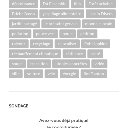
décroissance
Est Ensemble
film
Forêt urbaine
Friche Busso
gaspillage alimentaire
Jardin Divers
jardin partagé
le pré saint gervais
monnaie locale
pollution
pouce vert
poule
pétition
ralentir
recyclage
relocaliser
Rob Hopkins
réchauffement climatique
résilience
santé
soupe
transition
utopies concrètes
vidéo
ville
voiture
vélo
énergie
îlot Danton
SONDAGE
Avez-vous déjà pratiqué
le co-voiturage ?