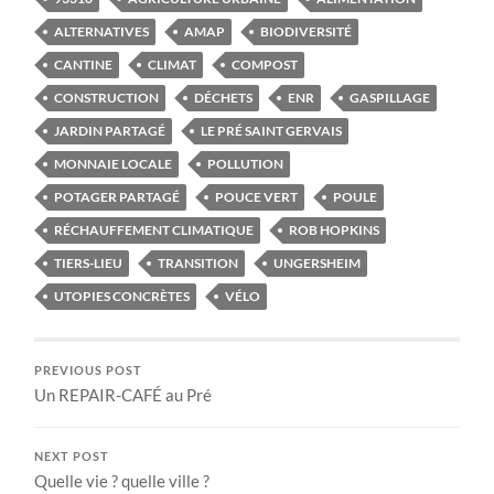
ALTERNATIVES
AMAP
BIODIVERSITÉ
CANTINE
CLIMAT
COMPOST
CONSTRUCTION
DÉCHETS
ENR
GASPILLAGE
JARDIN PARTAGÉ
LE PRÉ SAINT GERVAIS
MONNAIE LOCALE
POLLUTION
POTAGER PARTAGÉ
POUCE VERT
POULE
RÉCHAUFFEMENT CLIMATIQUE
ROB HOPKINS
TIERS-LIEU
TRANSITION
UNGERSHEIM
UTOPIES CONCRÈTES
VÉLO
PREVIOUS POST
Un REPAIR-CAFÉ au Pré
NEXT POST
Quelle vie ? quelle ville ?