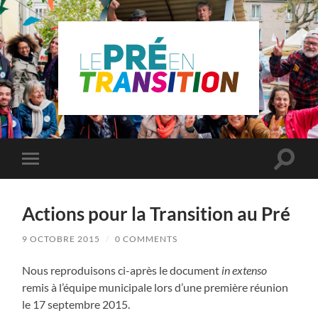
Le
Pré
Saint
Gervais
en
Toggle
Toggle
transition
search
mobile
field
menu
Actions pour la Transition au Pré
9 OCTOBRE 2015
/
0 COMMENTS
Nous reproduisons ci-après le document
in extenso
remis à l’équipe municipale lors d’une première réunion
le 17 septembre 2015.