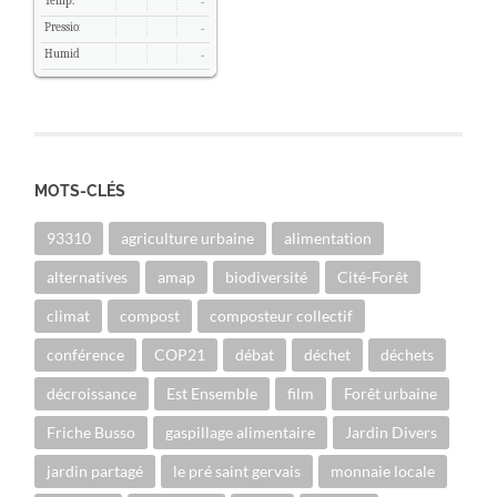
Temp.
-
Pression
-
Humidité
-
MOTS-CLÉS
93310
agriculture urbaine
alimentation
alternatives
amap
biodiversité
Cité-Forêt
climat
compost
composteur collectif
conférence
COP21
débat
déchet
déchets
décroissance
Est Ensemble
film
Forêt urbaine
Friche Busso
gaspillage alimentaire
Jardin Divers
jardin partagé
le pré saint gervais
monnaie locale