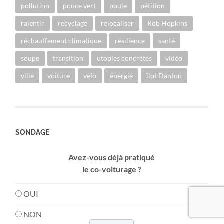
pollution
pouce vert
poule
pétition
ralentir
recyclage
relocaliser
Rob Hopkins
réchauffement climatique
résilience
santé
soupe
transition
utopies concrètes
vidéo
ville
voiture
vélo
énergie
îlot Danton
SONDAGE
Avez-vous déjà pratiqué
le co-voiturage ?
OUI
NON