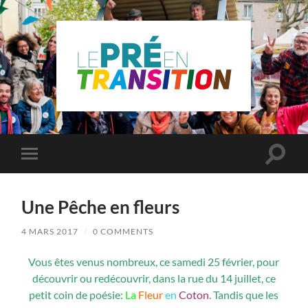
Le
Pré
Saint
Gervais
en
Toggle
Toggle
transition
search
mobile
field
menu
Une Pêche en fleurs
4 MARS 2017
/
0 COMMENTS
Vous êtes venus nombreux, ce samedi 25 février, pour
découvrir ou redécouvrir, dans la rue du 14 juillet, ce
petit coin de poésie:
La
Fleur
en
Coton
. Tandis que les