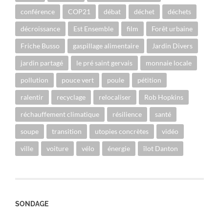
conférence
COP21
débat
déchet
déchets
décroissance
Est Ensemble
film
Forêt urbaine
Friche Busso
gaspillage alimentaire
Jardin Divers
jardin partagé
le pré saint gervais
monnaie locale
pollution
pouce vert
poule
pétition
ralentir
recyclage
relocaliser
Rob Hopkins
réchauffement climatique
résilience
santé
soupe
transition
utopies concrètes
vidéo
ville
voiture
vélo
énergie
îlot Danton
SONDAGE