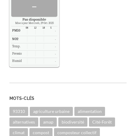
-
Pas disponible
Mise à jour Mercredi, 29 Oct. 2025
PM10
-
NO2
-
Temp.
-
Pression
-
Humidité
-
MOTS-CLÉS
93310
agriculture urbaine
alimentation
alternatives
amap
biodiversité
Cité-Forêt
climat
compost
composteur collectif