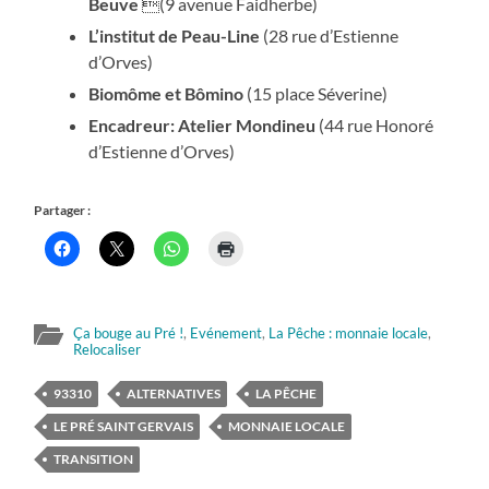
Beuve
(9 avenue Faidherbe)
L’institut de Peau-Line
(28 rue d’Estienne
d’Orves)
Biomôme et Bômino
(15 place Séverine)
Encadreur: Atelier Mondineu
(44 rue Honoré
d’Estienne d’Orves)
Partager :
Ça bouge au Pré !
,
Evénement
,
La Pêche : monnaie locale
,
Relocaliser
93310
ALTERNATIVES
LA PÊCHE
LE PRÉ SAINT GERVAIS
MONNAIE LOCALE
TRANSITION