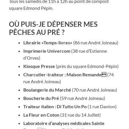
Tous les samedis de 11h à 12h au point de compost
square Edmond Pépin.
OÙ PUIS-JE DÉPENSER MES
PÊCHES AU PRÉ ?
Librairie «Temps-livres»
(86 rue André Joineau)
Imprimerie Univercom
(38 rue d’Estienne
d’Orves)
Kiosque Presse
(près du square Edmond-Pépin)
Charcutier-traiteur : Maison Remande
(74
rue André Joineau)
Boulangerie du Marché
(70 rue André Joineau)
Boucherie du Pré
(59 rue André Joineau)
Traiteur italien : Di Tutto Un Po
(1 rue Danton)
La Fleur en Coton
(31 rue du 14 Juillet)
Laboratoire d’analyses médicales Sainte